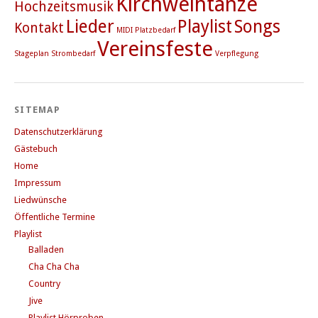
Kirchweihtänze
Hochzeitsmusik
Lieder
Playlist
Songs
Kontakt
MIDI
Platzbedarf
Vereinsfeste
Stageplan
Strombedarf
Verpflegung
SITEMAP
Datenschutzerklärung
Gästebuch
Home
Impressum
Liedwünsche
Öffentliche Termine
Playlist
Balladen
Cha Cha Cha
Country
Jive
Playlist Hörproben