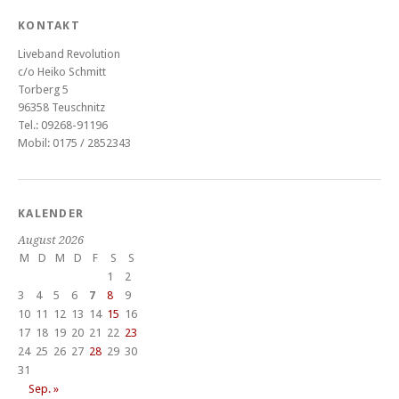
KONTAKT
Liveband Revolution
c/o Heiko Schmitt
Torberg 5
96358 Teuschnitz
Tel.: 09268-91196
Mobil: 0175 / 2852343
KALENDER
August 2026
M
D
M
D
F
S
S
1
2
3
4
5
6
7
8
9
10
11
12
13
14
15
16
17
18
19
20
21
22
23
24
25
26
27
28
29
30
31
Sep. »