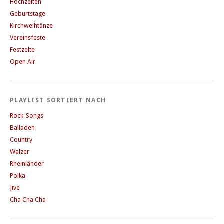
Hochzeiten
Geburtstage
Kirchweihtänze
Vereinsfeste
Festzelte
Open Air
PLAYLIST SORTIERT NACH
Rock-Songs
Balladen
Country
Walzer
Rheinländer
Polka
Jive
Cha Cha Cha