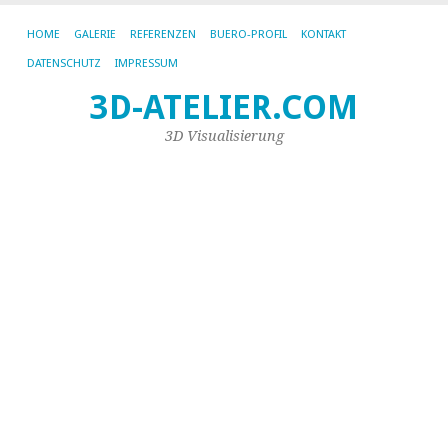
HOME
GALERIE
REFERENZEN
BUERO-PROFIL
KONTAKT
W
DATENSCHUTZ
IMPRESSUM
fü
3D-ATELIER.COM
di
3D Visualisierung
A
T
e.
7.
De
20
vo
Ste
Sro
07
gi
die