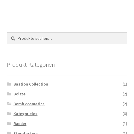
Suche
Suchen
nach:
Produkt-Kategorien
Bastion Collection
(1)
Boltze
(2)
Bomb cosmetics
(2)
Kategorielos
(0)
Raeder
(1)
Storefactory
(1)