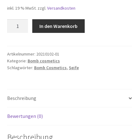
inkl. 19 % MwSt.
zzgl.
Versandkosten
Bomb
In den Warenkorb
Cosmetics
Soap
Slices
Crazy
Artikelnummer:
20210102-01
Kategorie:
Bomb cosmetics
Cupid
Schlagwörter:
Bomb Cosmetics
,
Seife
Menge
Beschreibung
Bewertungen (0)
Beschreibung