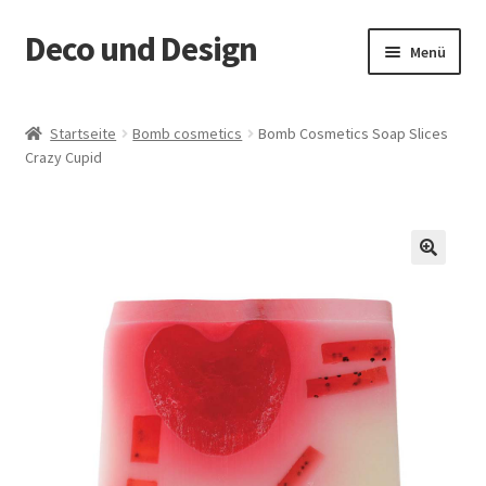
Deco und Design
Zur
Zum
Menü
Navigation
Inhalt
springen
springen
Start
Startseite
Bomb cosmetics
Bomb Cosmetics Soap Slices
Crazy Cupid
AGB
Datenschutzerklärung
Deco und Design Teuschnitz
🔍
Echtheit von Bewertungen
Impressum
Impressum Woo