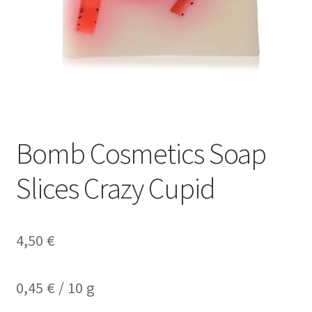
Kasse
Kontakt
Mein Konto
Shop
Bomb Cosmetics Soap
Versandarten
Slices Crazy Cupid
Warenkorb
Widerrufsbelehrung
4,50
€
Zahlungsarten
0,45
€
/
10
g